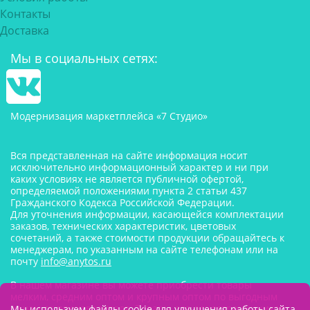
Контакты
Доставка
Мы в социальных сетях:
Модернизация маркетплейса «7 Студио»
Вся представленная на сайте информация носит
исключительно информационный характер и ни при
каких условиях не является публичной офертой,
определяемой положениями пункта 2 статьи 437
Гражданского Кодекса Российской Федерации.
Для уточнения информации, касающейся комплектации
заказов, технических характеристик, цветовых
сочетаний, а также стоимости продукции обращайтесь к
менеджерам, по указанным на сайте телефонам или на
почту
info@anytos.ru
В нашем магазине вы можете приобрести товары
мелким, средним оптом и крупным оптом по выгодным
ценам от производителя. Товары для одностраничников,
Мы используем файлы cookie для улучшения работы сайта.