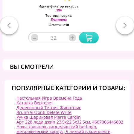
Идентификатор вендора:
194
Торговая марка:
Полином
Остаток:
>10
–
+
ВЫ СМОТРЕЛИ
ПОПУЛЯРНЫЕ КАТЕГОРИИ И ТОВАРЫ:
Настольная Игра Времена Года
Каталка Вертолет
Деревянный Тетрис Животные
Bruno Visconti Delete Write
Ручка Шариковая Pierre Cardin
Арт 228 леди джип 23,5х22,5х32,5см, 4607006446892
Нож-скальпель канцелярский berlingo,
металлический корпус, 5 лезвий в комплекте,