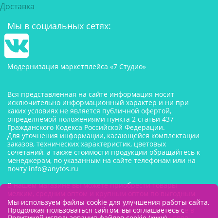
Доставка
Мы в социальных сетях:
Модернизация маркетплейса «7 Студио»
Вся представленная на сайте информация носит
исключительно информационный характер и ни при
каких условиях не является публичной офертой,
определяемой положениями пункта 2 статьи 437
Гражданского Кодекса Российской Федерации.
Для уточнения информации, касающейся комплектации
заказов, технических характеристик, цветовых
сочетаний, а также стоимости продукции обращайтесь к
менеджерам, по указанным на сайте телефонам или на
почту
info@anytos.ru
В нашем магазине вы можете приобрести товары
мелким, средним оптом и крупным оптом по выгодным
ценам от производителя. Товары для одностраничников,
Мы используем файлы cookie для улучшения работы сайта.
маркетплейсов оптом со склада, в наличии на складе в
Продолжая пользоваться сайтом, вы соглашаетесь с
Политикой использования файлов cookie (куки)
.