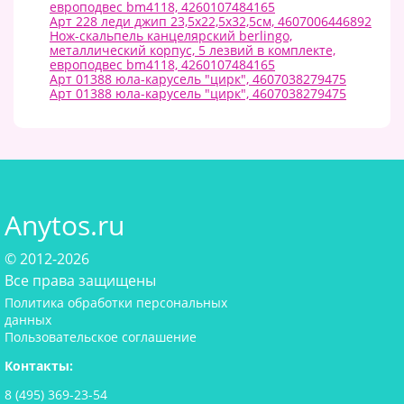
европодвес bm4118, 4260107484165
Арт 228 леди джип 23,5х22,5х32,5см, 4607006446892
Нож-скальпель канцелярский berlingo,
металлический корпус, 5 лезвий в комплекте,
европодвес bm4118, 4260107484165
Арт 01388 юла-карусель "цирк", 4607038279475
Арт 01388 юла-карусель "цирк", 4607038279475
Anytos.ru
© 2012-2026
Все права защищены
Политика обработки персональных
данных
Пользовательское соглашение
Контакты:
8 (495) 369-23-54