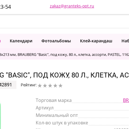
23-54
zakaz@granteks-opt.ru
и
Календари
Фотоальбомы
Клей-карандаш
Наб
x213 мм, BRAUBERG "Basic", под кожу, 80 л., клетка, ассорти, PASTEL, 116
"BASIC", ПОД КОЖУ, 80 Л., КЛЕТКА, АС
42891
Рейтинг:
Торговая марка
BR
Артикул
Минимальный опт
Кол-во штук в упаковке