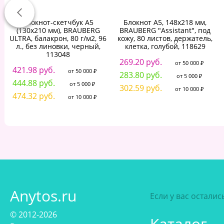
Блокнот-скетчбук А5
Блокнот А5, 148x218 мм,
(130х210 мм), BRAUBERG
BRAUBERG "Assistant", под
ULTRA, балакрон, 80 г/м2, 96
кожу, 80 листов, держатель,
л., без линовки, черный,
клетка, голубой, 118629
113048
269.20 руб.
от 50 000 ₽
421.98 руб.
от 50 000 ₽
283.80 руб.
от 5 000 ₽
444.88 руб.
от 5 000 ₽
302.59 руб.
от 10 000 ₽
474.32 руб.
от 10 000 ₽
Anytos.ru
Если у вас остали
© 2012-2026
Каталог