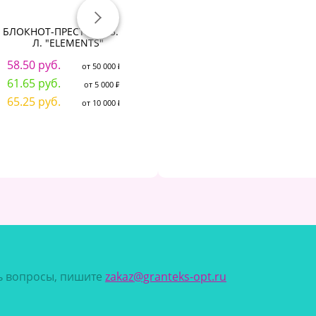
БЛОКНОТ-ПРЕСТИЖ А5. 80
Блокнот БОЛЬШОЙ
Л. "ELEMENTS"
ФОРМАТ 200х290 мм, А4, 80
листов, твердый, клетка,
ев
58.50 руб.
BRAUBERG "Minimal",
от 50 000 ₽
1
черный, 116432
61.65 руб.
от 5 000 ₽
1
272.85 руб.
65.25 руб.
от 50 000 ₽
от 10 000 ₽
1
287.65 руб.
от 5 000 ₽
306.69 руб.
от 10 000 ₽
сь вопросы, пишите
zakaz@granteks-opt.ru