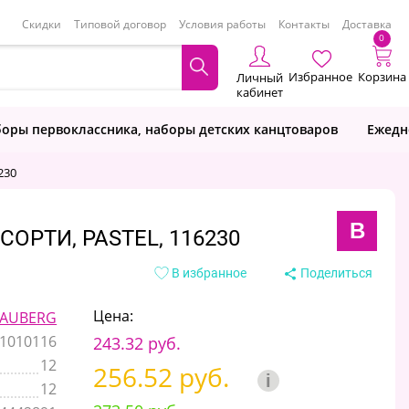
Скидки
Типовой договор
Условия работы
Контакты
Доставка
0
Избранное
Корзина
Личный
кабинет
оры первоклассника, наборы детских канцтоваров
Ежедн
230
B
СОРТИ, PASTEL, 116230
В избранное
Поделиться
Цена:
AUBERG
1010116
243.32 руб.
12
256.52 руб.
i
12