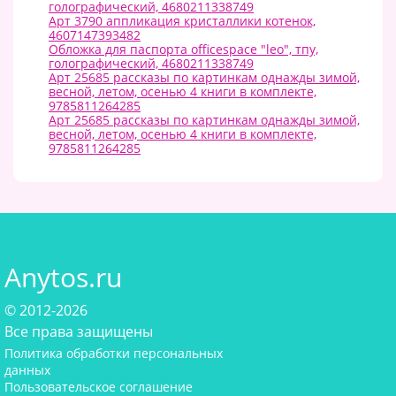
голографический, 4680211338749
Арт 3790 аппликация кристаллики котенок,
4607147393482
Обложка для паспорта officespace "leo", тпу,
голографический, 4680211338749
Арт 25685 рассказы по картинкам однажды зимой,
весной, летом, осенью 4 книги в комплекте,
9785811264285
Арт 25685 рассказы по картинкам однажды зимой,
весной, летом, осенью 4 книги в комплекте,
9785811264285
Anytos.ru
© 2012-2026
Все права защищены
Политика обработки персональных
данных
Пользовательское соглашение