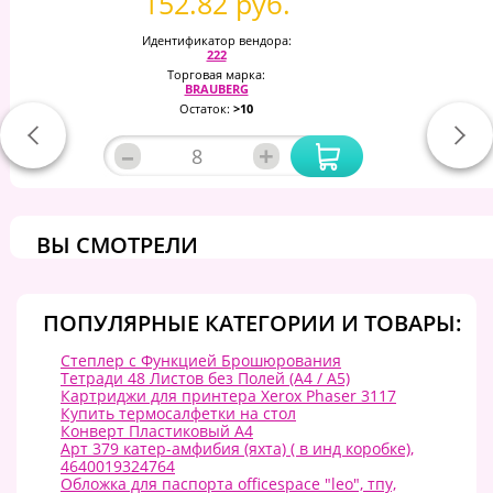
152.82 руб.
Идентификатор вендора:
222
Торговая марка:
BRAUBERG
Остаток:
>10
–
+
ВЫ СМОТРЕЛИ
ПОПУЛЯРНЫЕ КАТЕГОРИИ И ТОВАРЫ:
Степлер с Функцией Брошюрования
Тетради 48 Листов без Полей (А4 / A5)
Картриджи для принтера Xerox Phaser 3117
Купить термосалфетки на стол
Конверт Пластиковый А4
Арт 379 катер-амфибия (яхта) ( в инд коробке),
4640019324764
Обложка для паспорта officespace "leo", тпу,