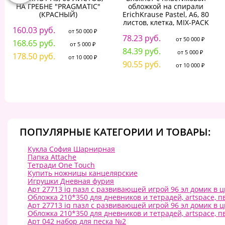
НА ГРЕБНЕ "PRAGMATIC"
обложкой на спирали
(КРАСНЫЙ)
ErichKrause Pastel, А6, 80
листов, клетка, MIX-PACK
160.03 руб.
от 50 000 ₽
78.23 руб.
от 50 000 ₽
168.65 руб.
от 5 000 ₽
84.39 руб.
от 5 000 ₽
178.50 руб.
от 10 000 ₽
90.55 руб.
от 10 000 ₽
ПОПУЛЯРНЫЕ КАТЕГОРИИ И ТОВАРЫ:
Кукла София Шарнирная
Папка Attache
Тетради One Touch
Купить ножницы канцелярские
Игрушки Дневная фурия
Арт 27713 iq пазл с развивающей игрой 96 эл домик в ц
Обложка 210*350 для дневников и тетрадей, artspace, п
Арт 27713 iq пазл с развивающей игрой 96 эл домик в ц
Обложка 210*350 для дневников и тетрадей, artspace, п
Арт 042 набор для песка №2