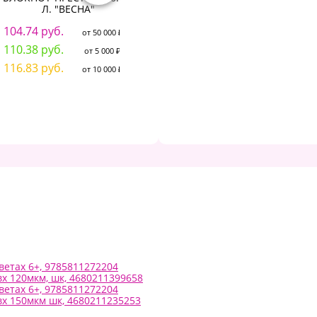
Л. "ВЕСНА"
клетку 96 л., А5 (145х203
кл
мм), твердая обложка,
104.74 руб.
BRAUBERG, "Calligraphy",
от 50 000 ₽
113721
110.38 руб.
от 5 000 ₽
207.03 руб.
2
116.83 руб.
от 50 000 ₽
от 10 000 ₽
218.27 руб.
2
от 5 000 ₽
232.71 руб.
2
от 10 000 ₽
ветах 6+, 9785811272204
вх 120мкм, шк, 4680211399658
ветах 6+, 9785811272204
вх 150мкм шк, 4680211235253