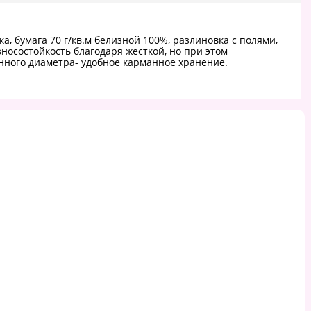
а, бумага 70 г/кв.м белизной 100%, разлиновка с полями,
носостойкость благодаря жесткой, но при этом
енного диаметра- удобное карманное хранение.
Блокнот с резинкой в
Блокнот с резинкой в
Блокн