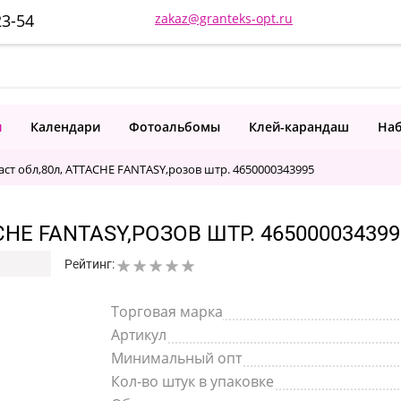
23-54
zakaz@granteks-opt.ru
и
Календари
Фотоальбомы
Клей-карандаш
Наб
аст обл,80л, ATTACHE FANTASY,розов штр. 4650000343995
HE FANTASY,РОЗОВ ШТР. 465000034399
Рейтинг:
Торговая марка
Артикул
Минимальный опт
Кол-во штук в упаковке