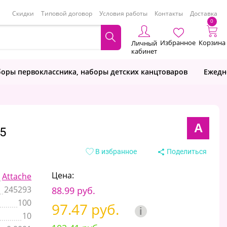
Скидки
Типовой договор
Условия работы
Контакты
Доставка
0
Избранное
Корзина
Личный
кабинет
оры первоклассника, наборы детских канцтоваров
Ежедн
A
5
В избранное
Поделиться
Цена:
Attache
245293
88.99 руб.
100
97.47 руб.
i
10