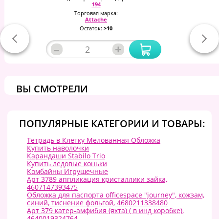
194
Торговая марка:
Attache
Остаток:
>10
–
+
ВЫ СМОТРЕЛИ
ПОПУЛЯРНЫЕ КАТЕГОРИИ И ТОВАРЫ:
Тетрадь в Клетку Мелованная Обложка
Купить наволочки
Карандаши Stabilo Trio
Купить ледовые коньки
Комбайны Игрушечные
Арт 3789 аппликация кристаллики зайка,
4607147393475
Обложка для паспорта officespace "journey", кожзам,
синий, тиснение фольгой, 4680211338480
Арт 379 катер-амфибия (яхта) ( в инд коробке),
4640019324764