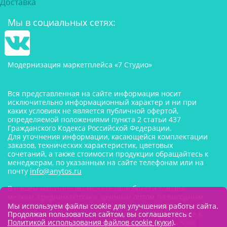
Доставка
Мы в социальных сетях:
Модернизация маркетплейса «7 Студио»
Вся представленная на сайте информация носит
исключительно информационный характер и ни при
каких условиях не является публичной офертой,
определяемой положениями пункта 2 статьи 437
Гражданского Кодекса Российской Федерации.
Для уточнения информации, касающейся комплектации
заказов, технических характеристик, цветовых
сочетаний, а также стоимости продукции обращайтесь к
менеджерам, по указанным на сайте телефонам или на
почту
info@anytos.ru
В нашем магазине вы можете приобрести товары
мелким, средним оптом и крупным оптом по выгодным
ценам от производителя. Товары для одностраничников,
Мы используем файлы cookie для улучшения работы сайта.
маркетплейсов оптом со склада, в наличии на складе в
Продолжая пользоваться сайтом, вы соглашаетесь с
Политикой использования файлов cookie (куки)
.
Москве. Минимальная сумма заказа составляем 5000