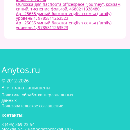
Обложка для паспорта officespace "journey", кожзам,
синий, тиснение фольгой, 4680211338480
Арт 25655 умный блокнот english семья (family)
уровень 1, 9785811263523
Арт 25655 умный блокнот english семья (family)
уровень 1, 9785811263523
Anytos.ru
© 2012-2026
Все права защищены
Политика обработки персональных
данных
Пользовательское соглашение
Контакты:
8 (495) 369-23-54
Москва, ул. Днепропетровская 18 Б