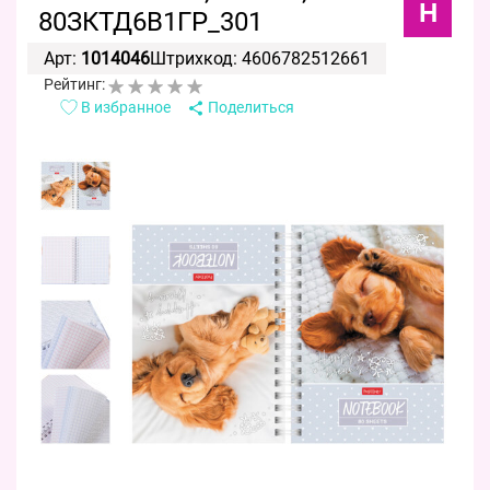
H
80ЗКТД6В1ГР_301
Арт:
1014046
Штрихкод: 4606782512661
Рейтинг:
В избранное
Поделиться