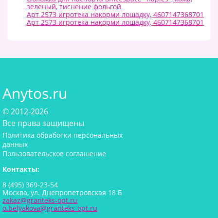
зеленый, тиснение фольгой
Арт 2573 игротека накорми лошадку, 4607147368701
Арт 2573 игротека накорми лошадку, 4607147368701
Anytos.ru
© 2012-2026
Все права защищены
Политика обработки персональных
данных
Пользовательское соглашение
Контакты:
8 (495) 369-23-54
Москва, ул. Днепропетровская 18 Б
zakaz@granteks-opt.ru
o.belyakova@granteks-opt.ru