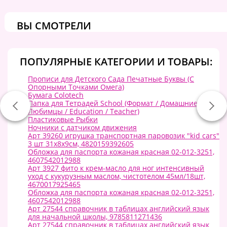
ВЫ СМОТРЕЛИ
ПОПУЛЯРНЫЕ КАТЕГОРИИ И ТОВАРЫ:
Прописи для Детского Сада Печатные Буквы (С
Опорными Точками Омега)
Бумага Colotech
Папка для Тетрадей School (Формат / Домашние
Любимцы / Education / Teacher)
Пластиковые Рыбки
Ночники с датчиком движения
Арт 39260 игрушка транспортная паровозик "kid cars"
3 шт 31х8х9см, 4820159392605
Обложка для паспорта кожаная красная 02-012-3251,
4607542012988
Арт 3927 фито к крем-масло для ног интенсивный
уход с кукурузным маслом, чистотелом 45мл/18шт,
4670017925465
Обложка для паспорта кожаная красная 02-012-3251,
4607542012988
Арт 27544 справочник в таблицах английский язык
для начальной школы, 9785811271436
Арт 27544 справочник в таблицах английский язык