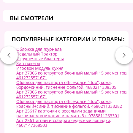
ВЫ СМОТРЕЛИ
ПОПУЛЯРНЫЕ КАТЕГОРИИ И ТОВАРЫ:
Обложка для Журнала
Педальный Трактор
Игрушечные бластеры
Зип пакеты
Игровой Модуль Кухня
Арт 37306 конструктор блочный малый 15 элементов,
4612725571671
Обложка для паспорта officespace "duo", кожа,
бордо+синий, тиснение фольгой, 4680211338305
Арт 37306 конструктор блочный малый 15 элементов,
4612725571671
Обложка для паспорта officespace "duo", кожа,
красный+синий, тиснение фольгой, 4680211338282
Арт 25617 карточки с веселыми заданиями
развиваем внимание и память 3+, 9785811263301
Арт 2561 играй и собирай чудесные лошадки,
4607147368503