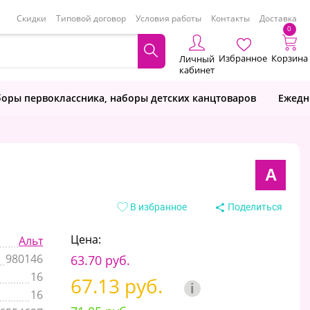
Скидки
Типовой договор
Условия работы
Контакты
Доставка
0
Избранное
Корзина
Личный
кабинет
оры первоклассника, наборы детских канцтоваров
Ежедн
А
В избранное
Поделиться
Цена:
Альт
980146
63.70 руб.
16
67.13 руб.
i
16