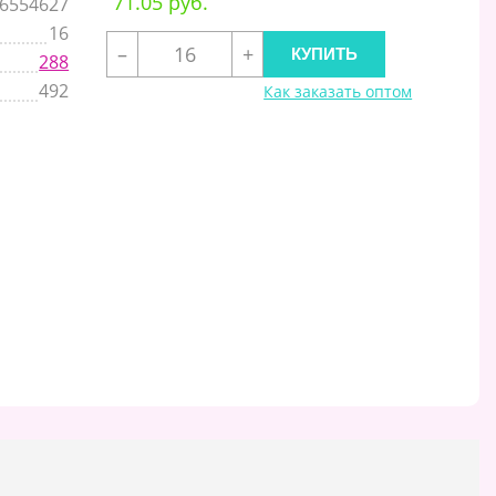
71.05 руб.
6554627
16
–
+
288
492
Как заказать оптом