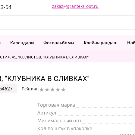
23-54
zakaz@granteks-opt.ru
и
Календари
Фотоальбомы
Клей-карандаш
Наб
ТИЖ А5, 160 ЛИСТОВ, "КЛУБНИКА В СЛИВКАХ"
, "КЛУБНИКА В СЛИВКАХ"
54627
Рейтинг:
Торговая марка
Артикул
Минимальный опт
Кол-во штук в упаковке