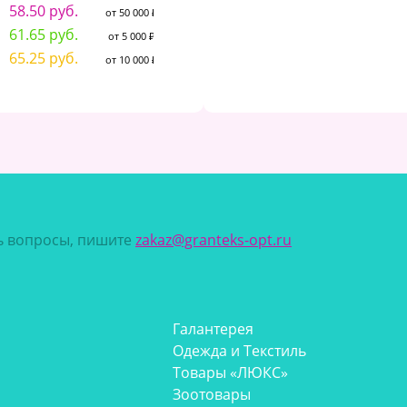
58.50 руб.
58.50 руб.
5
от 50 000 ₽
от 50 000 ₽
61.65 руб.
61.65 руб.
6
от 5 000 ₽
от 5 000 ₽
65.25 руб.
65.25 руб.
6
от 10 000 ₽
от 10 000 ₽
сь вопросы, пишите
zakaz@granteks-opt.ru
Галантерея
Одежда и Текстиль
Товары «ЛЮКС»
Зоотовары