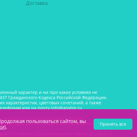
Доставка
онный характер и ни при каких условиях не
437 Гражданского Кодекса Российской Федерации.
х характеристик, цветовых сочетаний, а также
телефонам или на почту
info@anytos.ru
и крупным оптом по выгодным ценам от
Продолжая пользоваться сайтом, вы
лада, в наличии на складе в Москве. Минимальная
Принять все
ки)
.
воего телефона, наши менеджеры свяжутся с вами и