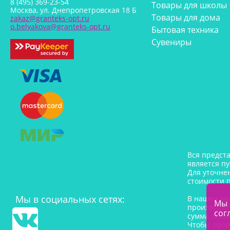
8 (495) 369-23-54
Товары для школы
Москва, ул. Днепропетровская 18 Б
Товары для дома
zakaz@granteks-opt.ru
o.belyakova@granteks-opt.ru
Бытовая техника
Сувениры
Вся предст
является п
Для уточне
стоимости 
Мы в социальных сетях:
В нашем ма
Мы 
производит
сог
сумма заказ
Чтобы офор