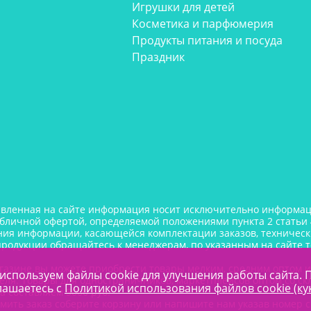
Игрушки для детей
Косметика и парфюмерия
Продукты питания и посуда
Праздник
авленная на сайте информация носит исключительно информаци
убличной офертой, определяемой положениями пункта 2 статьи 
ния информации, касающейся комплектации заказов, технически
продукции обращайтесь к менеджерам, по указанным на сайте 
газине вы можете приобрести товары мелким, средним оптом 
используем файлы cookie для улучшения работы сайта. 
еля. Товары для одностраничников, маркетплейсов оптом со ск
лашаетесь с
Политикой использования файлов cookie (ку
а составляем 5000 руб.
мить заказ соберите корзину или напишите нам указав номер с