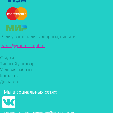
Если у вас остались вопросы, пишите
zakaz@granteks-opt.ru
Скидки
Типовой договор
Условия работы
Контакты
Доставка
Мы в социальных сетях:
Модернизация маркетплейса «7 Студио»