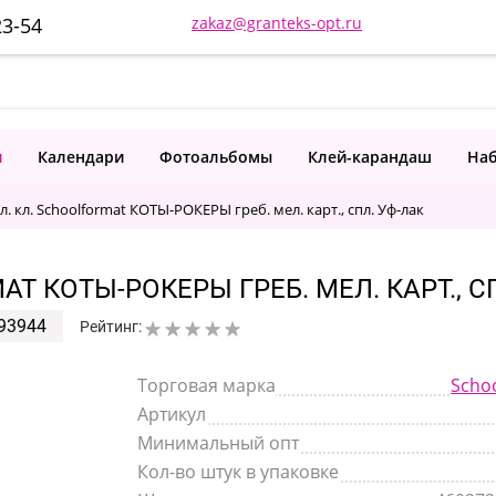
23-54
zakaz@granteks-opt.ru
и
Календари
Фотоальбомы
Клей-карандаш
Наб
л. кл. Schoolformat КОТЫ-РОКЕРЫ греб. мел. карт., спл. Уф-лак
AT КОТЫ-РОКЕРЫ ГРЕБ. МЕЛ. КАРТ., С
93944
Рейтинг:
Торговая марка
Scho
Артикул
Минимальный опт
Кол-во штук в упаковке