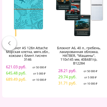
Блокнот А5 128л Attache
Блокнот А6, 40 л., гребень,
Морская клетка, мягк.обл.,
лакированная обложка,
кожзам с блинт.тиснен
HATBER, "Машины",
3146
110х145 мм, 40Б6B1гр,
В12284
621.03 руб.
от 50 000 ₽
28.21 руб.
от 50 000 ₽
645.48 руб.
от 5 000 ₽
29.74 руб.
от 5 000 ₽
689.49 руб.
от 10 000 ₽
31.71 руб.
от 10 000 ₽