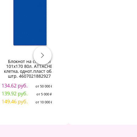
Блокнот на спирали
БЛОКНОТ ГР. Ф.А6, 40
101х170 80л. ATTACHE
ЛИСТОВ, "МРАМОР" 5
ФО
клетка, однот.пласт обл.
ВИДОВ
штр. 4607021882927
17.63 руб.
от 50 000 ₽
134.62 руб.
от 50 000 ₽
18.58 руб.
от 5 000 ₽
139.92 руб.
от 5 000 ₽
1
19.66 руб.
от 10 000 ₽
149.46 руб.
от 10 000 ₽
1
1