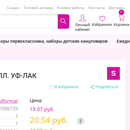
Скидки
Типовой договор
Условия работы
Контакты
Доставка
0
Избранное
Корзина
Личный
кабинет
оры первоклассника, наборы детских канцтоваров
Ежедн
S
ПЛ. УФ-ЛАК
В избранное
Поделиться
Цена:
olformat
1006729
19.07 руб.
1
20.54 руб.
i
1