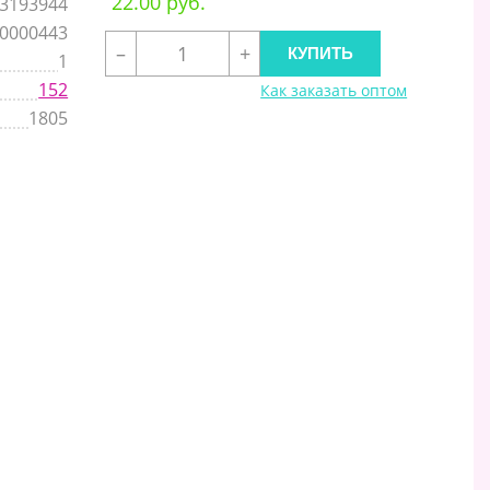
22.00 руб.
3193944
,0000443
–
+
1
152
Как заказать оптом
1805