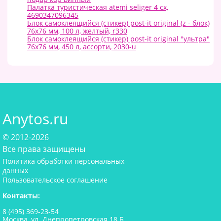
Палатка туристическая аtemi seliger 4 cx,
4690347096345
Блок самоклеящийся (стикер) post-it original (z - блок)
76х76 мм, 100 л, желтый, r330
Блок самоклеящийся (стикер) post-it original "ультра"
76х76 мм, 450 л, ассорти, 2030-u
Anytos.ru
© 2012-2026
Все права защищены
Политика обработки персональных
данных
Пользовательское соглашение
Контакты:
8 (495) 369-23-54
Москва, ул. Днепропетровская 18 Б