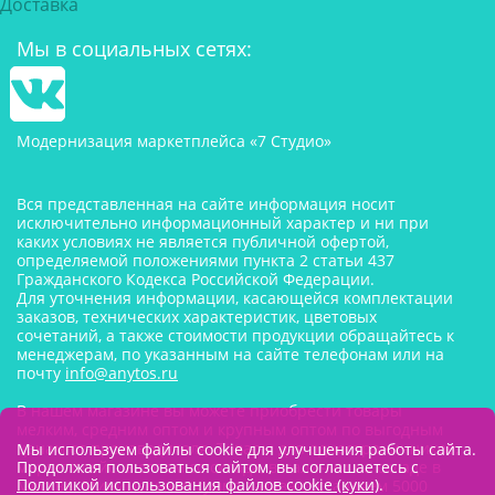
Доставка
Мы в социальных сетях:
Модернизация маркетплейса «7 Студио»
Вся представленная на сайте информация носит
исключительно информационный характер и ни при
каких условиях не является публичной офертой,
определяемой положениями пункта 2 статьи 437
Гражданского Кодекса Российской Федерации.
Для уточнения информации, касающейся комплектации
заказов, технических характеристик, цветовых
сочетаний, а также стоимости продукции обращайтесь к
менеджерам, по указанным на сайте телефонам или на
почту
info@anytos.ru
В нашем магазине вы можете приобрести товары
мелким, средним оптом и крупным оптом по выгодным
ценам от производителя. Товары для одностраничников,
Мы используем файлы cookie для улучшения работы сайта.
маркетплейсов оптом со склада, в наличии на складе в
Продолжая пользоваться сайтом, вы соглашаетесь с
Политикой использования файлов cookie (куки)
.
Москве. Минимальная сумма заказа составляем 5000