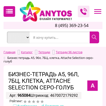
8 (495) 369-23-54
Главная
Каталог
Тетради
Тетради 96 листов
Бизнес-тетрадь А5, 96л, 7БЦ, клетка, Attache Selection серо-
голуб
БИЗНЕС-ТЕТРАДЬ А5, 96Л,
7БЦ, КЛЕТКА, ATTACHE
A
SELECTION СЕРО-ГОЛУБ
Арт:
965084
Штрихкод: 4670072179292
Рейтинг:
В избранное
Поделиться