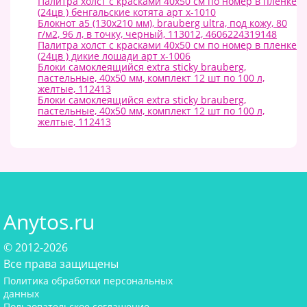
Палитра холст с красками 40х50 см по номер в пленке
(24цв ) бенгальские котята арт х-1010
Блокнот а5 (130х210 мм), brauberg ultra, под кожу, 80
г/м2, 96 л, в точку, черный, 113012, 4606224319148
Палитра холст с красками 40х50 см по номер в пленке
(24цв ) дикие лошади арт х-1006
Блоки самоклеящийся extra sticky brauberg,
пастельные, 40х50 мм, комплект 12 шт по 100 л,
желтые, 112413
Блоки самоклеящийся extra sticky brauberg,
пастельные, 40х50 мм, комплект 12 шт по 100 л,
желтые, 112413
Anytos.ru
© 2012-2026
Все права защищены
Политика обработки персональных
данных
Пользовательское соглашение