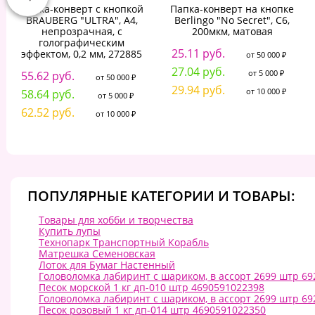
Папка-конверт с кнопкой
Папка-конверт на кнопке
BRAUBERG "ULTRA", А4,
Berlingo "No Secret", С6,
непрозрачная, c
200мкм, матовая
голографическим
25.11 руб.
эффектом, 0,2 мм, 272885
от 50 000 ₽
27.04 руб.
от 5 000 ₽
55.62 руб.
от 50 000 ₽
29.94 руб.
от 10 000 ₽
58.64 руб.
от 5 000 ₽
62.52 руб.
от 10 000 ₽
ПОПУЛЯРНЫЕ КАТЕГОРИИ И ТОВАРЫ:
Товары для хобби и творчества
Купить лупы
Технопарк Транспортный Корабль
Матрешка Семеновская
Лоток для Бумаг Настенный
Головоломка лабиринт с шариком, в ассорт 2699 штр 6
Песок морской 1 кг дп-010 штр 4690591022398
Головоломка лабиринт с шариком, в ассорт 2699 штр 6
Песок розовый 1 кг дп-014 штр 4690591022350