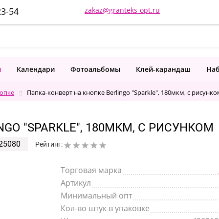
23-54
zakaz@granteks-opt.ru
и
Календари
Фотоальбомы
Клей-карандаш
Наб
нопке
Папка-конверт на кнопке Berlingo "Sparkle", 180мкм, с рисунко
GO "SPARKLE", 180МКМ, С РИСУНКОМ
25080
Рейтинг:
Торговая марка
Артикул
Минимальный опт
Кол-во штук в упаковке