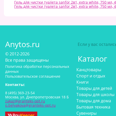
Гель для чистки туалета sanfor 2в1, extra white, 750 мл,
Гель для чистки туалета sanfor 2в1, extra white, 750 мл,
Anytos.ru
Если у вас остали
© 2012-2026
Каталог
Все права защищены
Политика обработки персональных
Канцтовары
данных
Спорт и отдых
Пользовательское соглашение
Книги
Контакты:
Товары для детей
8 (495) 369-23-54
Товары для школы
Москва, ул. Днепропетровская 18 Б
Товары для дома
zakaz@granteks-opt.ru
o.belyakova@granteks-opt.ru
Бытовая техника
Сувениры