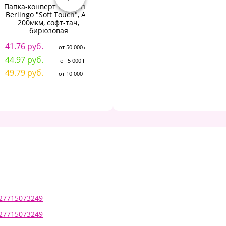
Папка-конверт на кнопке
Папка-конверт на кнопке
П
Berlingo "Soft Touch", А4,
Berlingo "No Secret", В5,
B
200мкм, софт-тач,
200мкм, ассорти
бирюзовая
29.03 руб.
от 50 000 ₽
41.76 руб.
4
от 50 000 ₽
31.27 руб.
от 5 000 ₽
44.97 руб.
4
от 5 000 ₽
34.62 руб.
от 10 000 ₽
49.79 руб.
5
от 10 000 ₽
927715073249
927715073249