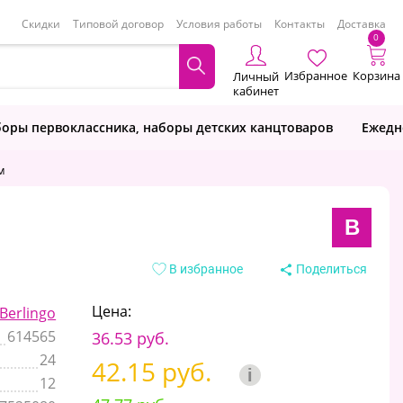
Скидки
Типовой договор
Условия работы
Контакты
Доставка
0
Избранное
Корзина
Личный
кабинет
оры первоклассника, наборы детских канцтоваров
Ежедн
м
B
В избранное
Поделиться
Цена:
Berlingo
614565
36.53 руб.
24
42.15 руб.
i
12