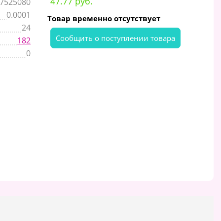
47.77 руб.
7525080
0.0001
Товар временно отсутствует
24
Cообщить о поступлении товара
182
0