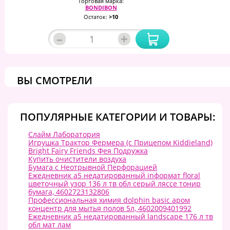
Торговая марка:
BONDIBON
Остаток:
>10
–
+
ВЫ СМОТРЕЛИ
ПОПУЛЯРНЫЕ КАТЕГОРИИ И ТОВАРЫ:
Слайм Лаборатория
Игрушка Трактор Фермера (с Прицепом Kiddieland)
Bright Fairy Friends Фея Подружка
Купить очистители воздуха
Бумага с Неотрывной Перфорацией
Ежедневник а5 недатированный inформат floral
цветочный узор 136 л тв обл серый ляссе тонир
бумага, 4602723132806
Профессиональная химия dolphin basiс аром
концентр для мытья полов 5л, 4602009401992
Ежедневник а5 недатированный landscape 176 л тв
обл мат лам