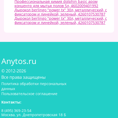
Профессиональная химия dolphin basiс аром
концентр для мытья полов 5л, 4602009401992
Дырокол berlingo "power tx" 30л, металлический, с
фиксатором и линейкой, зеленый, 4260107530787
Дырокол berlingo "power tx" 30л, металлический, с
фиксатором и линейкой, зеленый, 4260107530787
Anytos.ru
© 2012-2026
Все права защищены
Политика обработки персональных
данных
Пользовательское соглашение
Контакты:
8 (495) 369-23-54
Москва, ул. Днепропетровская 18 Б