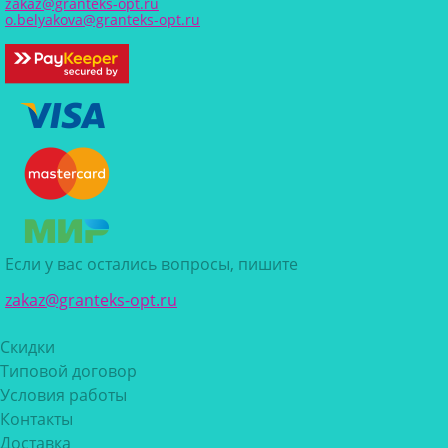
zakaz@granteks-opt.ru
o.belyakova@granteks-opt.ru
Если у вас остались вопросы, пишите
zakaz@granteks-opt.ru
Скидки
Типовой договор
Условия работы
Контакты
Доставка