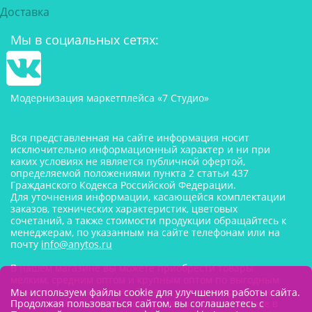
Доставка
Мы в социальных сетях:
Модернизация маркетплейса «7 Студио»
Вся представленная на сайте информация носит
исключительно информационный характер и ни при
каких условиях не является публичной офертой,
определяемой положениями пункта 2 статьи 437
Гражданского Кодекса Российской Федерации.
Для уточнения информации, касающейся комплектации
заказов, технических характеристик, цветовых
сочетаний, а также стоимости продукции обращайтесь к
менеджерам, по указанным на сайте телефонам или на
почту
info@anytos.ru
В нашем магазине вы можете приобрести товары
мелким, средним оптом и крупным оптом по выгодным
ценам от производителя. Товары для одностраничников,
Мы используем файлы cookie для улучшения работы сайта.
Продолжая пользоваться сайтом, вы соглашаетесь с
маркетплейсов оптом со склада, в наличии на складе в