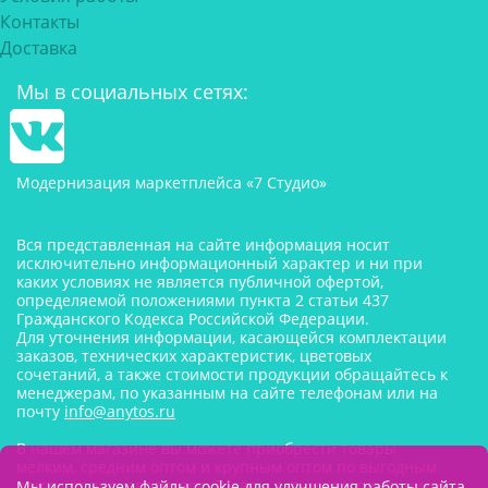
Контакты
Доставка
Мы в социальных сетях:
Модернизация маркетплейса «7 Студио»
Вся представленная на сайте информация носит
исключительно информационный характер и ни при
каких условиях не является публичной офертой,
определяемой положениями пункта 2 статьи 437
Гражданского Кодекса Российской Федерации.
Для уточнения информации, касающейся комплектации
заказов, технических характеристик, цветовых
сочетаний, а также стоимости продукции обращайтесь к
менеджерам, по указанным на сайте телефонам или на
почту
info@anytos.ru
В нашем магазине вы можете приобрести товары
мелким, средним оптом и крупным оптом по выгодным
ценам от производителя. Товары для одностраничников,
Мы используем файлы cookie для улучшения работы сайта.