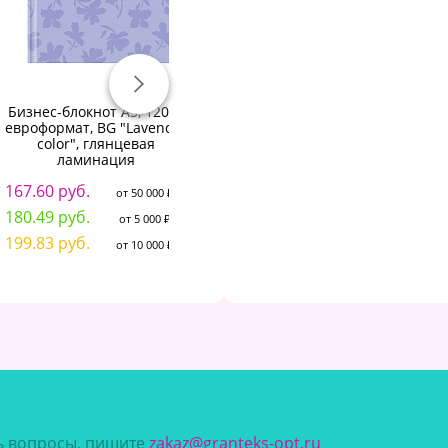
Бизнес-блокнот А5, 120л.,
Бизнес-блокнот А5, 64л.,
Би
евроформат, BG "Lavender
ЛАЙТ BG "Оранжевый
color", глянцевая
настрой", soft-touch
ламинация
ламинация
8
167.60 руб.
68.20 руб.
от 50 000 ₽
от 50 000 ₽
8
180.49 руб.
73.45 руб.
от 5 000 ₽
от 5 000 ₽
9
199.83 руб.
81.32 руб.
от 10 000 ₽
от 10 000 ₽
сь вопросы, пишите
zakaz@granteks-opt.ru