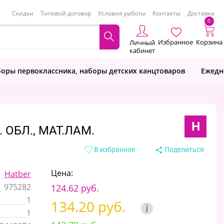
Скидки
Типовой договор
Условия работы
Контакты
Доставка
0
Избранное
Корзина
Личный
кабинет
оры первоклассника, наборы детских канцтоваров
Ежедн
H
 ОБЛ., МАТ.ЛАМ.
В избранное
Поделиться
Цена:
Hatber
975282
124.62 руб.
1
134.20 руб.
i
1