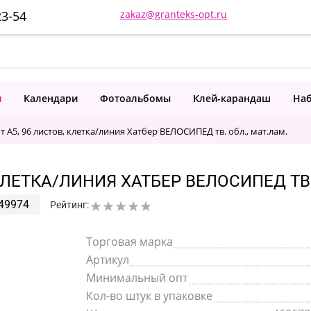
23-54
zakaz@granteks-opt.ru
и
Календари
Фотоальбомы
Клей-карандаш
Наб
 А5, 96 листов, клетка/линия Хатбер ВЕЛОСИПЕД тв. обл., мат.лам.
КЛЕТКА/ЛИНИЯ ХАТБЕР ВЕЛОСИПЕД ТВ.
49974
Рейтинг:
Торговая марка
Артикул
Минимальный опт
Кол-во штук в упаковке