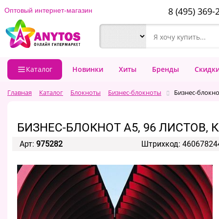
8 (495) 369-
Оптовый интернет-магазин
Каталог
Новинки
Хиты
Бренды
Скидк
Главная
Каталог
Блокноты
Бизнес-блокноты
Бизнес-блокнот
БИЗНЕС-БЛОКНОТ А5, 96 ЛИСТОВ, 
Арт:
975282
Штрихкод: 46067824