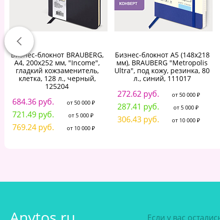
Бизнес-блокнот BRAUBERG,
Бизнес-блокнот А5 (148х218
А4, 200х252 мм, "Income",
мм), BRAUBERG "Metropolis
гладкий кожзаменитель,
Ultra", под кожу, резинка, 80
клетка, 128 л., черный,
л., синий, 111017
125204
272.62 руб.
от 50 000 ₽
684.36 руб.
от 50 000 ₽
287.41 руб.
от 5 000 ₽
721.49 руб.
от 5 000 ₽
306.43 руб.
от 10 000 ₽
769.24 руб.
от 10 000 ₽
Anytos.ru
Если у вас остали