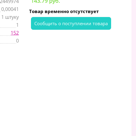
143.79 руб.
2449974
0,00041
Товар временно отсутствует
 1 штуку
Cообщить о поступлении товара
1
152
0