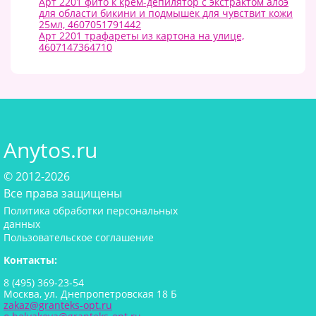
Арт 2201 фито к крем-депилятор с экстрактом алоэ
для области бикини и подмышек для чувствит кожи
25мл, 4607051791442
Арт 2201 трафареты из картона на улице,
4607147364710
Anytos.ru
© 2012-2026
Все права защищены
Политика обработки персональных
данных
Пользовательское соглашение
Контакты:
8 (495) 369-23-54
Москва, ул. Днепропетровская 18 Б
zakaz@granteks-opt.ru