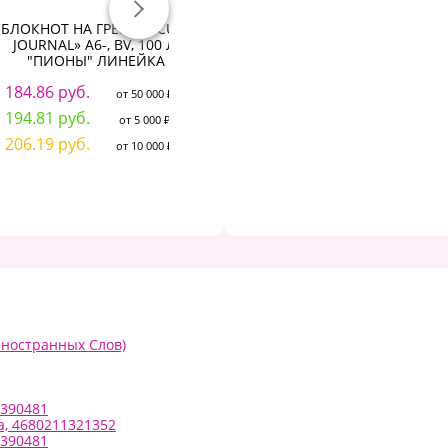
БЛОКНОТ НА ГРЕБНЕ «CUTE
Блокнот 10*12см 60л
JOURNAL» A6-, BV, 100 Л.
"Darvish" на спирали с
кл
"ПИОНЫ" ЛИНЕЙКА
рисунком
"Достопримечательности
184.86 руб.
3
мира"
от 50 000 ₽
194.81 руб.
4
от 5 000 ₽
40.59 руб.
от 50 000 ₽
206.19 руб.
4
от 10 000 ₽
43.05 руб.
от 5 000 ₽
46.12 руб.
от 10 000 ₽
Иностранных Слов)
7390481
а, 4680211321352
7390481