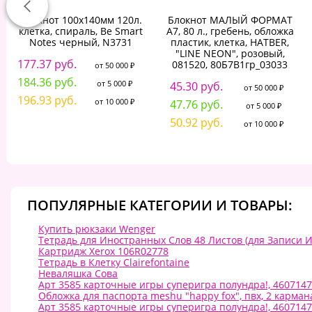
Блокнот 100х140мм 120л.
Блокнот МАЛЫЙ ФОРМАТ
клетка, спираль, Be Smart
А7, 80 л., гребень, обложка
Notes черный, N3731
пластик, клетка, HATBER,
"LINE NEON", розовый,
177.37 руб.
081520, 80Б7В1гр_03033
от 50 000 ₽
184.36 руб.
от 5 000 ₽
45.30 руб.
от 50 000 ₽
196.93 руб.
от 10 000 ₽
47.76 руб.
от 5 000 ₽
50.92 руб.
от 10 000 ₽
ПОПУЛЯРНЫЕ КАТЕГОРИИ И ТОВАРЫ:
Купить рюкзаки Wenger
Тетрадь для Иностранных Слов 48 Листов (для Записи 
Картридж Xerox 106R02778
Тетрадь в Клетку Clairefontaine
Неваляшка Сова
Арт 3585 карточные игры суперигра полундра!, 460714
Обложка для паспорта meshu "happy fox", пвх, 2 карман
Арт 3585 карточные игры суперигра полундра!, 460714