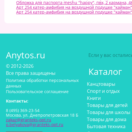
Обложка для паспорта meshu "happy", пвх, 2 кармана, 
Арт 254 катер-амфибия на воздушной подушке "кайман"
Арт 254 катер-амфибия на воздушной подушке "кайман"
Anytos.ru
Если у вас остали
© 2012-2026
Каталог
Все права защищены
Политика обработки персональных
Канцтовары
данных
Спорт и отдых
Пользовательское соглашение
Книги
Контакты:
Товары для детей
8 (495) 369-23-54
Товары для школы
Москва, ул. Днепропетровская 18 Б
Товары для дома
zakaz@granteks-opt.ru
o.belyakova@granteks-opt.ru
Бытовая техника