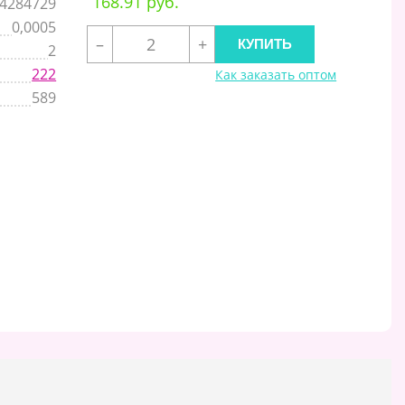
168.91 руб.
4284729
0,0005
–
+
2
222
Как заказать оптом
589