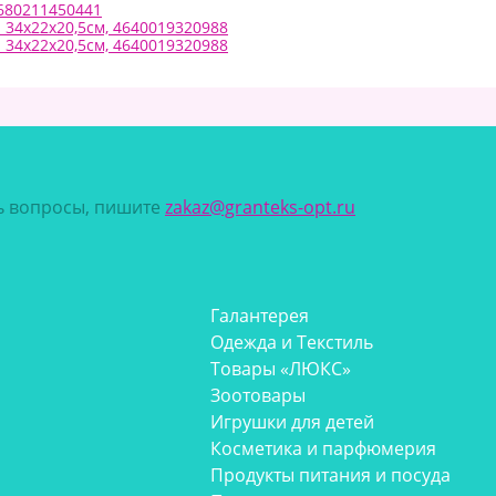
4680211450441
 34х22х20,5см, 4640019320988
 34х22х20,5см, 4640019320988
сь вопросы, пишите
zakaz@granteks-opt.ru
Галантерея
Одежда и Текстиль
Товары «ЛЮКС»
Зоотовары
Игрушки для детей
Косметика и парфюмерия
Продукты питания и посуда