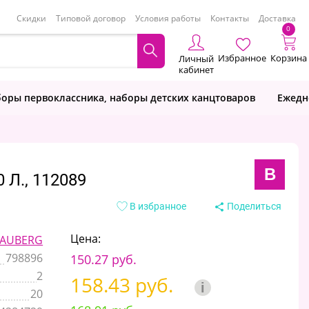
Скидки
Типовой договор
Условия работы
Контакты
Доставка
0
Избранное
Корзина
Личный
кабинет
оры первоклассника, наборы детских канцтоваров
Ежедн
B
 Л., 112089
В избранное
Поделиться
Цена:
AUBERG
798896
150.27 руб.
2
158.43 руб.
i
20