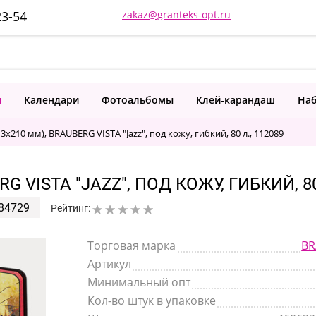
23-54
zakaz@granteks-opt.ru
и
Календари
Фотоальбомы
Клей-карандаш
Наб
3x210 мм), BRAUBERG VISTA "Jazz", под кожу, гибкий, 80 л., 112089
 VISTA "JAZZ", ПОД КОЖУ, ГИБКИЙ, 80
84729
Рейтинг:
Торговая марка
BR
Артикул
Минимальный опт
Кол-во штук в упаковке