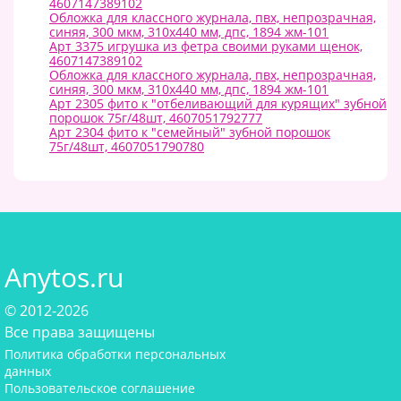
4607147389102
Обложка для классного журнала, пвх, непрозрачная,
синяя, 300 мкм, 310х440 мм, дпс, 1894 жм-101
Арт 3375 игрушка из фетра своими руками щенок,
4607147389102
Обложка для классного журнала, пвх, непрозрачная,
синяя, 300 мкм, 310х440 мм, дпс, 1894 жм-101
Арт 2305 фито к "отбеливающий для курящих" зубной
порошок 75г/48шт, 4607051792777
Арт 2304 фито к "семейный" зубной порошок
75г/48шт, 4607051790780
Anytos.ru
© 2012-2026
Все права защищены
Политика обработки персональных
данных
Пользовательское соглашение