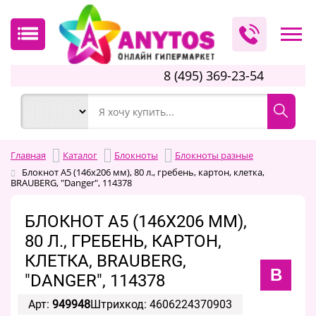
8 (495) 369-23-54
Главная
Каталог
Блокноты
Блокноты разные
Блокнот А5 (146х206 мм), 80 л., гребень, картон, клетка,
BRAUBERG, "Danger", 114378
БЛОКНОТ А5 (146Х206 ММ),
80 Л., ГРЕБЕНЬ, КАРТОН,
КЛЕТКА, BRAUBERG,
B
"DANGER", 114378
Арт:
949948
Штрихкод: 4606224370903