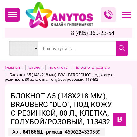
8 (495) 369-23-54
Главная
Каталог
Блокноты
Блокноты разные
Блокнот А5 (148х218 мм), BRAUBERG "DUO", под кожу с
резинкой, 80 л., клетка, голубой/розовый, 113432
БЛОКНОТ А5 (148Х218 ММ),
BRAUBERG "DUO", ПОД КОЖУ
С РЕЗИНКОЙ, 80 Л., КЛЕТКА,
B
ГОЛУБОЙ/РОЗОВЫЙ, 113432
Арт:
841856
Штрихкод: 4606224333359