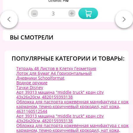
Остаток:
>10
–
+
ВЫ СМОТРЕЛИ
ПОПУЛЯРНЫЕ КАТЕГОРИИ И ТОВАРЫ:
Тетрадь 48 Листов в Клетку Геометрия
Лоток для Бумаг А4 Горизонтальный
Дневники Schoolformat
Водное оружие
Тачки Disney
Арт 39313 машина "middle truck" кран city
43х26х20см, 4820159393138
Обложка для паспорта кожевенная мануфактура с кож
карманом, темно-коричневый крокодил, нат кожа,
4631160512544
Арт 39313 машина "middle truck" кран city
43х26х20см, 4820159393138
Обложка для паспорта кожевенная мануфактура с кож
карманом, темно-коричневый крокодил, нат кожа,