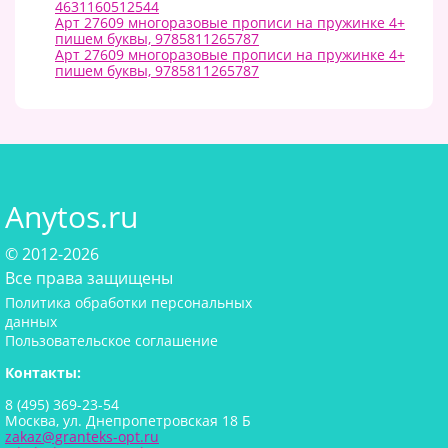
4631160512544
Арт 27609 многоразовые прописи на пружинке 4+
пишем буквы, 9785811265787
Арт 27609 многоразовые прописи на пружинке 4+
пишем буквы, 9785811265787
Anytos.ru
© 2012-2026
Все права защищены
Политика обработки персональных
данных
Пользовательское соглашение
Контакты:
8 (495) 369-23-54
Москва, ул. Днепропетровская 18 Б
zakaz@granteks-opt.ru