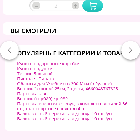
–
+
ВЫ СМОТРЕЛИ
ПОПУЛЯРНЫЕ КАТЕГОРИИ И ТОВАРЫ:
Купить подарочные коробки
Купить подушки
Тетрис Большой
Пистолет Пирата
Обложки для Учебников 200 Мкм (в Рулоне)
Венчик "эконом" 25см, 2 цвета, 4660043767825
Парковка -азс-
Венчик (кпр089) kpr089
Парковка военная эл, звук, в комплекте деталей 36
шт, транспортное средство 4шт
Валик ватный перекись водорода 10 шт /уп
Валик ватный перекись водорода 10 шт /уп