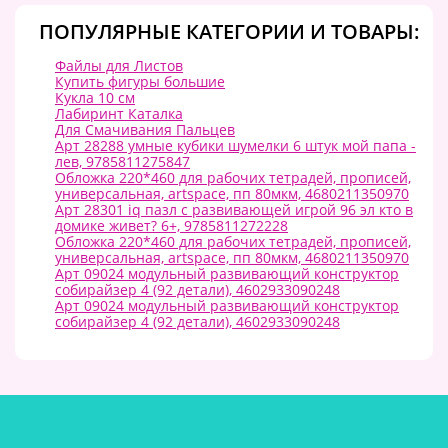
ПОПУЛЯРНЫЕ КАТЕГОРИИ И ТОВАРЫ:
Файлы для Листов
Купить фигуры большие
Кукла 10 см
Лабиринт Каталка
Для Смачивания Пальцев
Арт 28288 умные кубики шумелки 6 штук мой папа -
лев, 9785811275847
Обложка 220*460 для рабочих тетрадей, прописей,
универсальная, artspace, пп 80мкм, 4680211350970
Арт 28301 iq пазл с развивающей игрой 96 эл кто в
домике живет? 6+, 9785811272228
Обложка 220*460 для рабочих тетрадей, прописей,
универсальная, artspace, пп 80мкм, 4680211350970
Арт 09024 модульный развивающий конструктор
собирайзер 4 (92 детали), 4602933090248
Арт 09024 модульный развивающий конструктор
собирайзер 4 (92 детали), 4602933090248