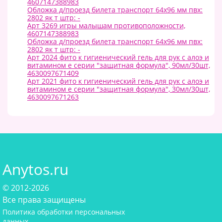
4607147388983
Обложка д/проезд билета транспорт 64х96 мм пвх:
2802 як т штр: -
Арт 3269 игры малышам противоположности,
4607147388983
Обложка д/проезд билета транспорт 64х96 мм пвх:
2802 як т штр: -
Арт 2024 фито к гигиенический гель для рук с алоэ и
витамином е серии "защитная формула", 90мл/30шт,
4630097671409
Арт 2021 фито к гигиенический гель для рук с алоэ и
витамином е серии "защитная формула", 30мл/30шт,
4630097671263
Anytos.ru
© 2012-2026
Все права защищены
Политика обработки персональных
данных