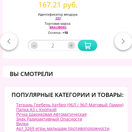
167.21 руб.
Идентификатор вендора:
222
Торговая марка:
BRAUBERG
Остаток:
>10
–
+
ВЫ СМОТРЕЛИ
ПОПУЛЯРНЫЕ КАТЕГОРИИ И ТОВАРЫ:
Тетрадь Гребень Хатбер (96Л / 96Л Матовый Ламин)
Папка А3 с Кнопкой
Ручка Шариковая Автоматическая
Знак Радиоактивный Опасности
Вилки
Арт 3269 игры малышам противоположности,