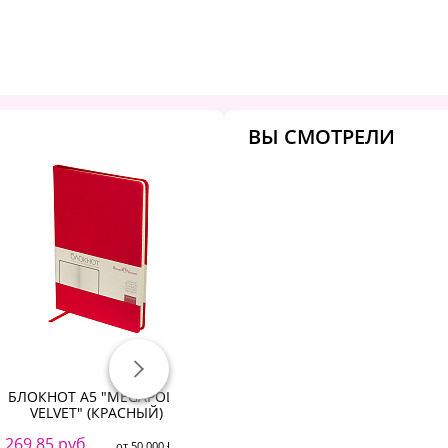
ВЫ СМОТРЕЛИ
БЛОКНОТ А5 "MEGAPOLIS
Блокнот МАЛЫЙ ФОРМАТ
Б
VELVET" (КРАСНЫЙ)
А6 108х145 мм, 40 л.,
гребень, картон, клетка,
269.85 руб.
2
BRAUBERG "Minimal
от 50 000 ₽