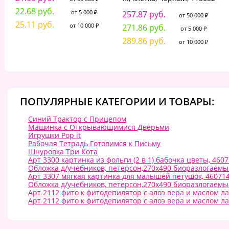
22.68 руб.
от 5 000 ₽
257.87 руб.
от 50 000 ₽
25.11 руб.
от 10 000 ₽
271.86 руб.
от 5 000 ₽
289.86 руб.
от 10 000 ₽
ПОПУЛЯРНЫЕ КАТЕГОРИИ И ТОВАРЫ:
Синий Трактор с Прицепом
Машинка с Открывающимися Дверьми
Игрушки Pop it
Рабочая Тетрадь Готовимся к Письму
Шнуровка Три Кота
Арт 3300 картинка из фольги (2 в 1) бабочка цветы, 460
Обложка д/учебников, петерсон,270х490 биоразлогаемый
Арт 3307 мягкая картинка для малышей петушок, 46071
Обложка д/учебников, петерсон,270х490 биоразлогаемый
Арт 2112 фито к фитодепилятор с алоэ вера и маслом л
Арт 2112 фито к фитодепилятор с алоэ вера и маслом л