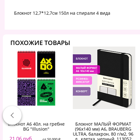
Блокнот 12,7*12,7см 150л на спирали 4 вида
ПОХОЖИЕ ТОВАРЫ
Блокнот А6 40л. на гребне
Блокнот МАЛЫЙ ФОРМАТ
BG "Illusion"
(96х140 мм) А6, BRAUBERG
ULTRA, балакрон, 80 г/м2, 96
21.06 руб.
л., клетка, черный, 113052
от 50 000 ₽