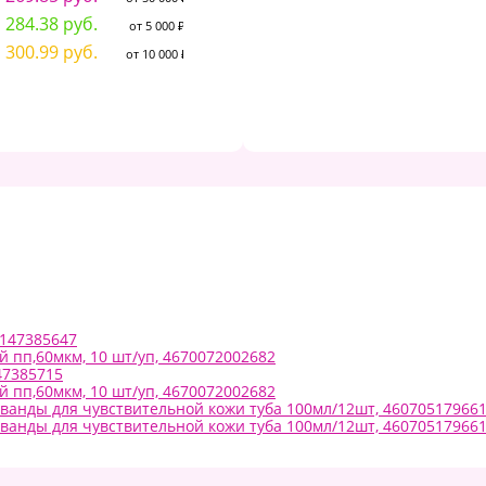
Classiс", 116428
284.38 руб.
2
от 5 000 ₽
24.79 руб.
300.99 руб.
3
от 50 000 ₽
от 10 000 ₽
26.14 руб.
от 5 000 ₽
27.87 руб.
от 10 000 ₽
7147385647
 пп,60мкм, 10 шт/уп, 4670072002682
47385715
 пп,60мкм, 10 шт/уп, 4670072002682
аванды для чувствительной кожи туба 100мл/12шт, 46070517966
аванды для чувствительной кожи туба 100мл/12шт, 46070517966