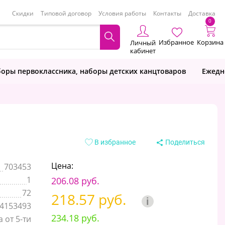
Скидки
Типовой договор
Условия работы
Контакты
Доставка
0
Избранное
Корзина
Личный
кабинет
оры первоклассника, наборы детских канцтоваров
Ежедн
В избранное
Поделиться
Цена:
703453
1
206.08 руб.
72
218.57 руб.
i
4153493
234.18 руб.
 от 5-ти