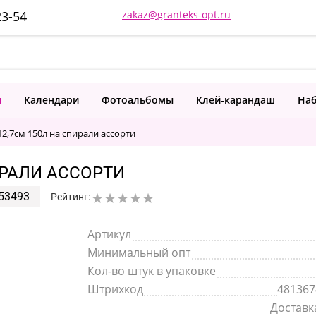
23-54
zakaz@granteks-opt.ru
и
Календари
Фотоальбомы
Клей-карандаш
Наб
12,7см 150л на спирали ассорти
ИРАЛИ АССОРТИ
53493
Рейтинг:
Артикул
Минимальный опт
Кол-во штук в упаковке
Штрихкод
481367
Доставка