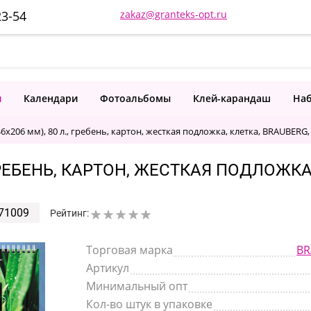
23-54
zakaz@granteks-opt.ru
и
Календари
Фотоальбомы
Клей-карандаш
Наб
6х206 мм), 80 л., гребень, картон, жесткая подложка, клетка, BRAUBERG,
 ГРЕБЕНЬ, КАРТОН, ЖЕСТКАЯ ПОДЛОЖКА
71009
Рейтинг:
Торговая марка
BR
Артикул
Минимальный опт
Кол-во штук в упаковке