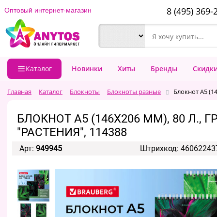
8 (495) 369-
Оптовый интернет-магазин
Каталог
Новинки
Хиты
Бренды
Скидк
Главная
Каталог
Блокноты
Блокноты разные
Блокнот А5 (14
БЛОКНОТ А5 (146Х206 ММ), 80 Л.,
"РАСТЕНИЯ", 114388
Арт:
949945
Штрихкод: 46062243