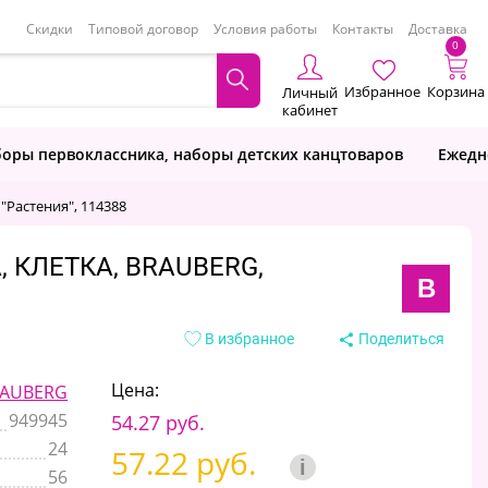
Скидки
Типовой договор
Условия работы
Контакты
Доставка
0
Избранное
Корзина
Личный
кабинет
оры первоклассника, наборы детских канцтоваров
Ежедн
 "Растения", 114388
, КЛЕТКА, BRAUBERG,
B
В избранное
Поделиться
Цена:
AUBERG
949945
54.27 руб.
24
57.22 руб.
i
56