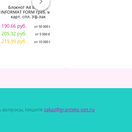
Блокнот А4 80 л. кл.
БЛОКНОТ-ПРЕСТИЖ А5, 160
INFORMAT FORM греб. мел.
ЛИСТОВ, "ГРАВИТАЦИЯ"
Ф
карт. спл. Уф-лак
63.70 руб.
S
от 50 000 ₽
190.66 руб.
от 50 000 ₽
67.13 руб.
от 5 000 ₽
2
205.32 руб.
от 5 000 ₽
71.05 руб.
от 10 000 ₽
2
219.99 руб.
от 10 000 ₽
2
сь вопросы, пишите
zakaz@granteks-opt.ru