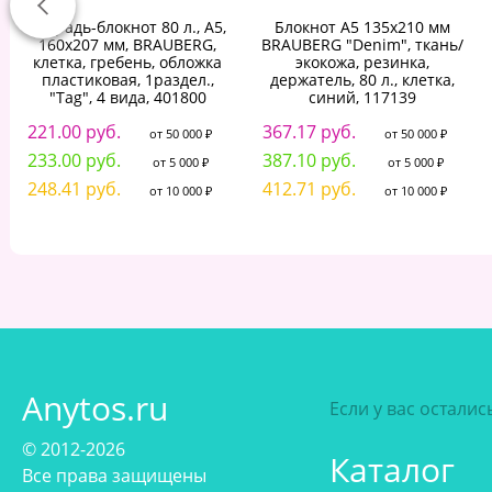
Тетрадь-блокнот 80 л., А5,
Блокнот А5 135x210 мм
160х207 мм, BRAUBERG,
BRAUBERG "Denim", ткань/
клетка, гребень, обложка
экокожа, резинка,
пластиковая, 1раздел.,
держатель, 80 л., клетка,
"Tag", 4 вида, 401800
синий, 117139
221.00 руб.
367.17 руб.
от 50 000 ₽
от 50 000 ₽
233.00 руб.
387.10 руб.
от 5 000 ₽
от 5 000 ₽
248.41 руб.
412.71 руб.
от 10 000 ₽
от 10 000 ₽
Anytos.ru
Если у вас остали
© 2012-2026
Каталог
Все права защищены